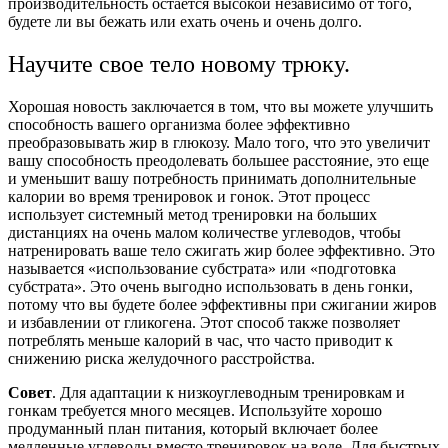
производительность остается высокой независимо от того,
будете ли вы бежать или ехать очень и очень долго.
Научите свое тело новому трюку.
Хорошая новость заключается в том, что вы можете улучшить
способность вашего организма более эффективно
преобразовывать жир в глюкозу. Мало того, что это увеличит
вашу способность преодолевать большее расстояние, это еще
и уменьшит вашу потребность принимать дополнительные
калории во время тренировок и гонок. Этот процесс
использует системный метод тренировки на больших
дистанциях на очень малом количестве углеводов, чтобы
натренировать ваше тело сжигать жир более эффективно. Это
называется «использование субстрата» или «подготовка
субстрата». Это очень выгодно использовать в день гонки,
потому что вы будете более эффективны при сжигании жиров
и избавлении от гликогена. Этот способ также позволяет
потреблять меньше калорий в час, что часто приводит к
снижению риска желудочного расстройства.
Совет
. Для адаптации к низкоуглеводным тренировкам и
гонкам требуется много месяцев. Используйте хорошо
продуманный план питания, который включает более
медленные углеводы вместо тренировок на воде. Для быстрых