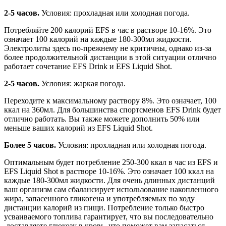
2-5 часов.
Условия: прохладная или холодная погода.
Потребляйте 200 калорий EFS в час в растворе 10-16%. Это
означает 100 калорий на каждые 180-300мл жидкости.
Электролиты здесь по-прежнему не критичны, однако из-за
более продолжительной дистанции в этой ситуации отлично
работает сочетание EFS Drink и EFS Liquid Shot.
2-5 часов.
Условия: жаркая погода.
Переходите к максимальному раствору 8%. Это означает, 100
ккал на 360мл. Для большинства спортсменов EFS Drink будет
отлично работать. Вы также можете дополнить 50% или
меньше ваших калорий из EFS Liquid Shot.
Более 5 часов.
Условия: прохладная или холодная погода.
Оптимальным будет потребление 250-300 ккал в час из EFS и
EFS Liquid Shot в растворе 10-16%. Это означает 100 ккал на
каждые 180-300мл жидкости. Для очень длинных дистанций
ваш организм сам сбалансирует использование накопленного
жира, запасенного гликогена и употребляемых по ходу
дистанции калорий из пищи. Потребление только быстро
усваиваемого топлива гарантирует, что вы последовательно
доставляете глюкозу в кровь, что поможет вам запасаться