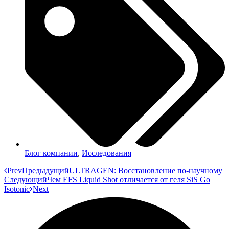
Блог компании
,
Исследования
Prev
Предыдущий
ULTRAGEN: Восстановление по-научному
Следующий
Чем EFS Liquid Shot отличается от геля SiS Go
Isotonic
Next