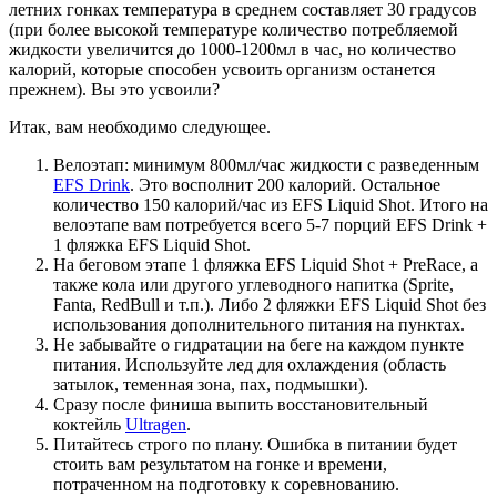
летних гонках температура в среднем составляет 30 градусов
(при более высокой температуре количество потребляемой
жидкости увеличится до 1000-1200мл в час, но количество
калорий, которые способен усвоить организм останется
прежнем). Вы это усвоили?
Итак, вам необходимо следующее.
Велоэтап: минимум 800мл/час жидкости с разведенным
EFS Drink
. Это восполнит 200 калорий. Остальное
количество 150 калорий/час из EFS Liquid Shot. Итого на
велоэтапе вам потребуется всего 5-7 порций EFS Drink +
1 фляжка EFS Liquid Shot.
На беговом этапе 1 фляжка EFS Liquid Shot + PreRace, а
также кола или другого углеводного напитка (Sprite,
Fanta, RedBull и т.п.). Либо 2 фляжки EFS Liquid Shot без
использования дополнительного питания на пунктах.
Не забывайте о гидратации на беге на каждом пункте
питания. Используйте лед для охлаждения (область
затылок, теменная зона, пах, подмышки).
Сразу после финиша выпить восстановительный
коктейль
Ultragen
.
Питайтесь строго по плану. Ошибка в питании будет
стоить вам результатом на гонке и времени,
потраченном на подготовку к соревнованию.