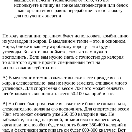
используете в пищу на гонке мальтодекстрин или белок
– ваш организм все равно переработает это в глюкозу
для получения энергии.
По ходу дистанции организм будет использовать комбинацию
из углеводов и жиров. В медленном темпе – это, в основном,
жиры; ближе к вашему аэробному порогу – это будут
углеводы. Зная это, вы поймете, сколько вам нужно
восполнить . Если вам нужно знать с точностью до калория,
то для этого лучше пройти специальный тест на
использование субстратов.
A) В медленном темпе означает вы сжигаете прежде всего
жир, а следовательно, вам не нужно заменять слишком много
углеводов. Для спортсмена с весом 70кг это может означать
необходимость восполнить всего 50-100 калорий в час.
B) На более быстром темпе вы сжигаете больше гликогена и,
следовательно, должны его восполнять. Для спортсмена весом
70кг это может означать уже 250-350 калорий в час. Не
забывайте, что под нагрузкой, независимо от вашего веса,
организм не способен будет усвоить более 350-400 калорий в
час, а фактически затрачивать он будет 600-800 ккал/час. Вот