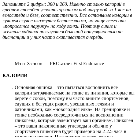
Запомните 2 цифры: 380 и 260. Именно столько калорий в
среднем способен усвоить организм под нагрузкой за 1 час на
велосипеде и беге, соответственно. Все остальные калории в
лучшем случае окажутся бесполезными, но чаще всего они
«попросятся наружу» по ходу гонки. Поэтому синие и
желтые кабинки пользуются большой популярностью на
дистанции и у них часто скапливается очередь.
Мэтт Хэнсон — PRO-атлет First Endurance
КАЛОРИИ
Основная ошибка – это пытаться восполнить все
калории затрачиваемые на гонке из питания, которые вы
берете с собой, поэтому вы часто видите спортсменов,
едущих и бегущих рядом, увешанных гелями и
батончиками, как «новогодняя елка». На тренировке и
гонке необходимо сосредоточиться на восполнении
гликогена, который задействует ваш организм. Гликоген
– это ваши накопленные углеводы и обычно у
спортсмена гликогена будет примерно на 2-2.5 часа в
мышцах и печени. Независимо от того, что вы