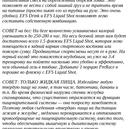
питательная смесь на определенный отрезок гонки. Это
позволяет не вести с собой лишний груз и не тратить время
на питание (просто пьют его из трубки на руле. Это очень
удобно). EFS Drink и EFS Liquid Shot позволяют легко
составить собственную комбинацию.
СОВЕТ на бег: На беге количество усваиваемых калорий
уменьшится до 250-280 в час. На весь беговой этап вам будет
достаточно всего 1.5 фляжки EFS Liqud Shot, которая легко
помещается в задний карман стартового костюма или
поясную сумку. Продвинутые спортсмены несут ее в руке. На
первый взгляд это покажется неудобным, но уже на 3-4
тренировку вы поймете насколько это удобно и эффективно,
чем обычный гель в тюбике. Добавьте 1 порцию PreRace в
порошке во фляжку с EFS Liquid Shot.
СОВЕТ: ТОЛЬКО ЖИДКАЯ ПИЩА. Избегайте любую
твердую пищу на гонке, в том числе, батончики, бананы и
т.п. Во время физической нагрузки стенки желудка
спазмированы, что существенно отражается на функциях
пищеварительной системы — она попросту замедляется.
Поэтому любая съеденная «твердая» пища на дистанции
лежит в желудке , медленно переваривается и оттягивает
кровообращение на пищеварительную систему, вместо того,
чтобы обеспечивать мышечную и дыхательную систему
организма питательными веществами и кровью.