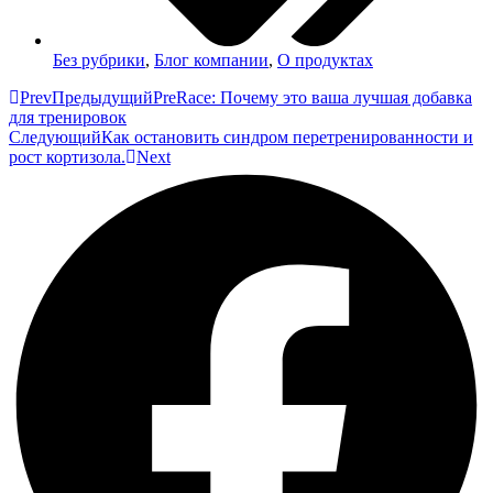
Без рубрики
,
Блог компании
,
О продуктах
Prev
Предыдущий
PreRace: Почему это ваша лучшая добавка
для тренировок
Следующий
Как остановить синдром перетренированности и
рост кортизола.
Next