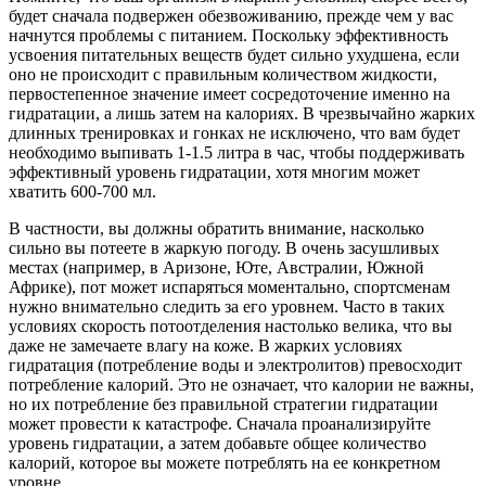
будет сначала подвержен обезвоживанию, прежде чем у вас
начнутся проблемы с питанием. Поскольку эффективность
усвоения питательных веществ будет сильно ухудшена, если
оно не происходит с правильным количеством жидкости,
первостепенное значение имеет сосредоточение именно на
гидратации, а лишь затем на калориях. В чрезвычайно жарких
длинных тренировках и гонках не исключено, что вам будет
необходимо выпивать 1-1.5 литра в час, чтобы поддерживать
эффективный уровень гидратации, хотя многим может
хватить 600-700 мл.
В частности, вы должны обратить внимание, насколько
сильно вы потеете в жаркую погоду. В очень засушливых
местах (например, в Аризоне, Юте, Австралии, Южной
Африке), пот может испаряться моментально, спортсменам
нужно внимательно следить за его уровнем. Часто в таких
условиях скорость потоотделения настолько велика, что вы
даже не замечаете влагу на коже. В жарких условиях
гидратация (потребление воды и электролитов) превосходит
потребление калорий. Это не означает, что калории не важны,
но их потребление без правильной стратегии гидратации
может провести к катастрофе. Сначала проанализируйте
уровень гидратации, а затем добавьте общее количество
калорий, которое вы можете потреблять на ее конкретном
уровне.