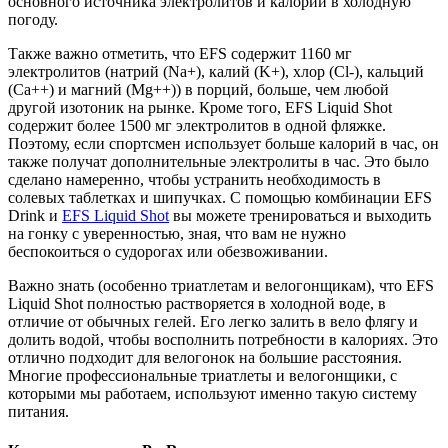
основного источника электролитов и калорий в холодную
погоду.
Также важно отметить, что EFS содержит 1160 мг
электролитов (натрий (Na+), калий (K+), хлор (Cl-), кальций
(Ca++) и магний (Mg++)) в порций, больше, чем любой
другой изотоник на рынке. Кроме того, EFS Liquid Shot
содержит более 1500 мг электролитов в одной фляжке.
Поэтому, если спортсмен использует больше калорий в час, он
также получат дополнительные электролиты в час. Это было
сделано намеренно, чтобы устранить необходимость в
солевых таблетках и шипучках. С помощью комбинации EFS
Drink и
EFS Liquid Shot
вы можете тренироваться и выходить
на гонку с уверенностью, зная, что вам не нужно
беспокоиться о судорогах или обезвоживании.
Важно знать (особенно триатлетам и велогонщикам), что EFS
Liquid Shot полностью растворяется в холодной воде, в
отличие от обычных гелей. Его легко залить в вело флягу и
долить водой, чтобы восполнить потребности в калориях. Это
отлично подходит для велогонок на большие расстояния.
Многие профессиональные триатлеты и велогонщики, с
которыми мы работаем, используют именно такую систему
питания.