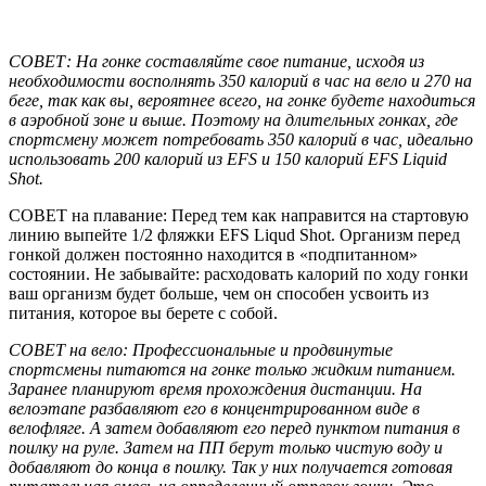
СОВЕТ: На гонке составляйте свое питание, исходя из
необходимости восполнять 350 калорий в час на вело и 270 на
беге, так как вы, вероятнее всего, на гонке будете находиться
в аэробной зоне и выше. Поэтому на длительных гонках, где
спортсмену может потребовать 350 калорий в час, идеально
использовать 200 калорий из EFS и 150 калорий EFS Liquid
Shot.
СОВЕТ на плавание: Перед тем как направится на стартовую
линию выпейте 1/2 фляжки EFS Liqud Shot. Организм перед
гонкой должен постоянно находится в «подпитанном»
состоянии. Не забывайте: расходовать калорий по ходу гонки
ваш организм будет больше, чем он способен усвоить из
питания, которое вы берете с собой.
СОВЕТ на вело: Профессиональные и продвинутые
спортсмены питаются на гонке только жидким питанием.
Заранее планируют время прохождения дистанции. На
велоэтапе разбавляют его в концентрированном виде в
велофляге. А затем добавляют его перед пунктом питания в
поилку на руле. Затем на ПП берут только чистую воду и
добавляют до конца в поилку. Так у них получается готовая