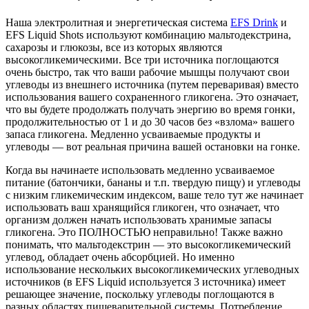
Наша электролитная и энергетическая система
EFS Drink
и
EFS Liquid Shots используют комбинацию мальтодекстрина,
сахарозы и глюкозы, все из которых являются
высокогликемическими. Все три источника поглощаются
очень быстро, так что ваши рабочие мышцы получают свои
углеводы из внешнего источника (путем переваривая) вместо
использования вашего сохраненного гликогена. Это означает,
что вы будете продолжать получать энергию во время гонки,
продолжительностью от 1 и до 30 часов без «взлома» вашего
запаса гликогена. Медленно усваиваемые продукты и
углеводы — вот реальная причина вашей остановки на гонке.
Когда вы начинаете использовать медленно усваиваемое
питание (батончики, бананы и т.п. твердую пищу) и углеводы
с низким гликемическим индексом, ваше тело тут же начинает
использовать ваш хранящийся гликоген, что означает, что
организм должен начать использовать хранимые запасы
гликогена. Это ПОЛНОСТЬЮ неправильно! Также важно
понимать, что мальтодекстрин — это высокогликемический
углевод, обладает очень абсорбцией. Но именно
использование нескольких высокогликемических углеводных
источников (в EFS Liquid используется 3 источника) имеет
решающее значение, поскольку углеводы поглощаются в
разных областях пищеварительной системы. Потребление